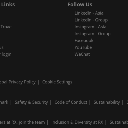
On Multisensory
 Links
Follow Us
LinkedIn - Asia
และข่าว
ันธ์
LinkedIn - Group
Travel
Instagram - Asia
ร์ทแบดจ์ของคุณ
Instagram - Group
Facebook
us
YouTube
n-cosmetics
 login
WeChat
obal Privacy Policy
Cookie Settings
mark
Safety & Security
Code of Conduct
Sustainability
ers at RX, join the team
Inclusion & Diversity at RX
Sustainab