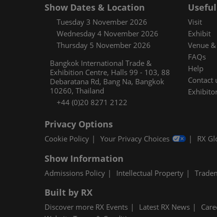
Spotlight 
Show Dates & Location
Useful
Tuesday 3 November 2026
Visit
สื่อมวลชน
ประชาสัมพ
Wednesday 4 November 2026
Exhibit
Thursday 5 November 2026
Venue & 
การใช้สมา
FAQs
Bangkok International Trade &
แผนผังงาน
Help
Exhibition Centre, Halls 99 - 103, 88
Contact 
Debaratana Rd, Bang Na, Bangkok
Covalo x i
10260, Thailand
Exhibitor
+44 (0)20 8271 2122
Privacy Options
Cookie Policy
Your Privacy Choices
RX Gl
Show Information
Admissions Policy
Intellectual Property
Trade
Built by RX
Discover more RX Events
Latest RX News
Care