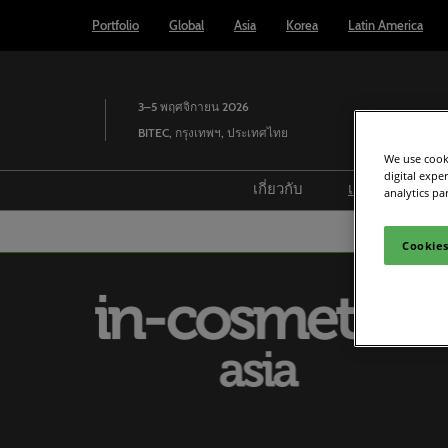
Press
Skip
Portfolio
Global
Asia
Korea
Latin America
Escape
to
to
content
close
the
3–5 พฤศจิกายน 2026
menu.
BITEC, กรุงเทพฯ, ประเทศไทย
We use cooki
digital expe
เกี่ยวกับ
เยี่ยมชม
analytics pa
รายงาน&อินไซต์
เตรียมตัว
Cookies
Event History
สถานที่จั
ทาง
สรุปภาพรวมงาน
รางวัล
Steering Committee
9 Faces Aw
พันธมิตร
Fragrance 
Innovation