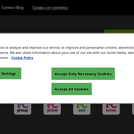
Connect Blog
Covalo x in-cosmetics
ภาษาไทย
ลงทะเบียน
es to analyse and improve our service, to improve and personalise content, advertisi
English
rience. We also share information about your use of our site with our social media, adv
ภาษาไทย
จัดแสดง
ผู้แสดงสินค้า
สัมมนา
รายงาน&อินไซต์
rtners.
Cookie Policy
เข้าชมงาน
ร่วมเป็นผู้จัดแสดงสินค้า
รายชื่อผลิตภัณฑ์
Connect Blog
 Settings
Accept Only Necessary Cookies
ดงานและการเดิน
เตรียมตัวจัดแสดงสินค้า
in-cosmetics Portfolio
คู่มือสำหรับผู้จัดแสดงสินค้า
Accept All Cookies
หน้าใหม่
ards
Lead Manager
Zone
 Zone