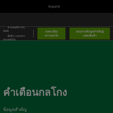
Press
Skip
Expand
Escape
to
to
content
close
Portfolio
ยุบ
เป
the
การนำ
ห
ทาง
3–5 พฤศจิกายน
menu.
Global
น
2026
ลงทะเบียน
สอบถามข้อมูลสำหรับผู้
ทั่ว
ความสนใจ
แสดงสินค้า
BITEC, กรุงเทพฯ,
โลก
Asia
ประเทศไทย
Korea
Latin America
Connect Blog
Covalo x in-cosmetics
คำเตือนกลโกง
ข้อมูลสำคัญ