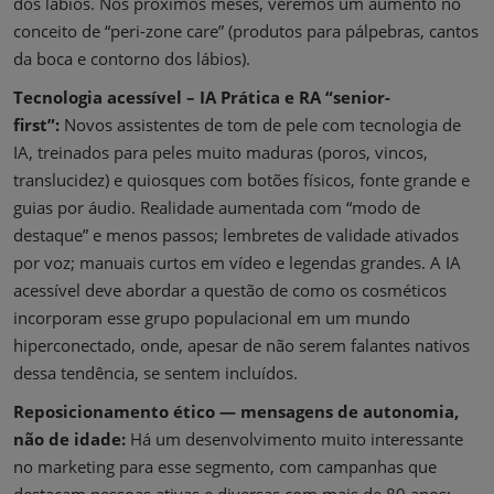
dos lábios. Nos próximos meses, veremos um aumento no
conceito de “peri-zone care” (produtos para pálpebras, cantos
da boca e contorno dos lábios).
Tecnologia acessível – IA Prática e RA “senior-
first”:
Novos assistentes de tom de pele com tecnologia de
IA, treinados para peles muito maduras (poros, vincos,
translucidez) e quiosques com botões físicos, fonte grande e
guias por áudio. Realidade aumentada com “modo de
destaque” e menos passos; lembretes de validade ativados
por voz; manuais curtos em vídeo e legendas grandes. A IA
acessível deve abordar a questão de como os cosméticos
incorporam esse grupo populacional em um mundo
hiperconectado, onde, apesar de não serem falantes nativos
dessa tendência, se sentem incluídos.
Reposicionamento ético — mensagens de autonomia,
não de idade:
Há um desenvolvimento muito interessante
no marketing para esse segmento, com campanhas que
destacam pessoas ativas e diversas com mais de 80 anos;