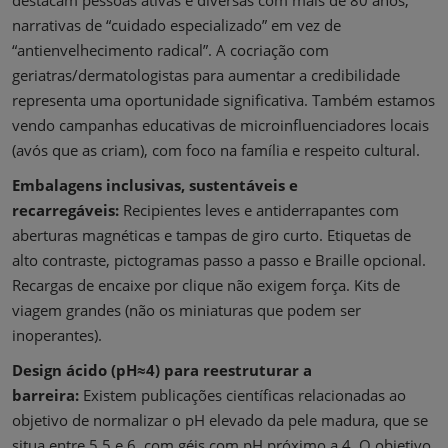
narrativas de “cuidado especializado” em vez de
“antienvelhecimento radical”. A cocriação com
geriatras/dermatologistas para aumentar a credibilidade
representa uma oportunidade significativa. Também estamos
vendo campanhas educativas de microinfluenciadores locais
(avós que as criam), com foco na família e respeito cultural.
Embalagens inclusivas, sustentáveis ​​e
recarregáveis:
Recipientes leves e antiderrapantes com
aberturas magnéticas e tampas de giro curto. Etiquetas de
alto contraste, pictogramas passo a passo e Braille opcional.
Recargas de encaixe por clique não exigem força. Kits de
viagem grandes (não os miniaturas que podem ser
inoperantes).
Design ácido (pH≈4) para reestruturar a
barreira:
Existem publicações científicas relacionadas ao
objetivo de normalizar o pH elevado da pele madura, que se
situa entre 5,5 e 6, com géis com pH próximo a 4. O objetivo