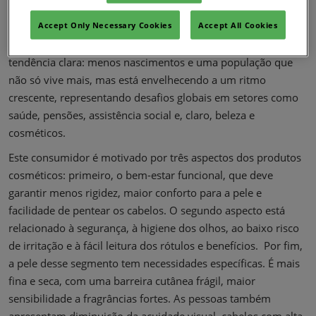
um número abaixo do nível de reposição populacional e
refletindo uma tendência sustentada para menos
Accept Only Necessary Cookies
Accept All Cookies
nascimentos. Essas mudanças demográficas refletem uma
tendência clara: menos nascimentos e uma população que
não só vive mais, mas está envelhecendo a um ritmo
crescente, representando desafios globais em setores como
saúde, pensões, assistência social e, claro, beleza e
cosméticos.
Este consumidor é motivado por três aspectos dos produtos
cosméticos: primeiro, o bem-estar funcional, que deve
garantir menos rigidez, maior conforto para a pele e
facilidade de pentear os cabelos. O segundo aspecto está
relacionado à segurança, à higiene dos olhos, ao baixo risco
de irritação e à fácil leitura dos rótulos e benefícios. Por fim,
a pele desse segmento tem necessidades específicas. É mais
fina e seca, com uma barreira cutânea frágil, maior
sensibilidade a fragrâncias fortes. As pessoas também
apresentam diminuição da acuidade visual, cabelos com alta