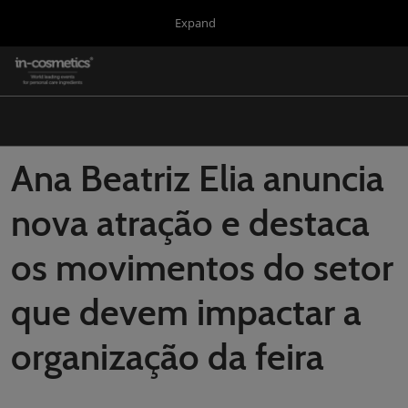
Press
Skip
Expand
Escape
to
to
content
close
in-cosmetics Group
Collapse
O
the
Global
p
Navigation
menu.
Global
n
Korea
Ana Beatriz Elia anuncia
Latin America
nova atração e destaca
Asia
os movimentos do setor
Connect Blog
Covalo x in-cosmetics
que devem impactar a
organização da feira