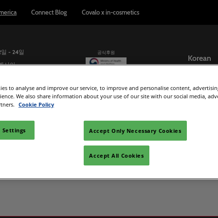
merica
Connect Blog
Covalo x in-cosmetics
2일 - 24일
공식후원
Korean
컨벤시아
English
es to analyse and improve our service, to improve and personalise content, advertisi
Korean
업체
참가업체 리스트
교육 세미나
리포트 & 인사이트
rience. We also share information about your use of our site with our social media, adv
rtners.
Cookie Policy
가사가 되세요
원료 및 제품 디렉토리
Connect Blog
시 준비하기
 Settings
Accept Only Necessary Cookies
용하기
ad Manager
Accept All Cookies
ation
etics