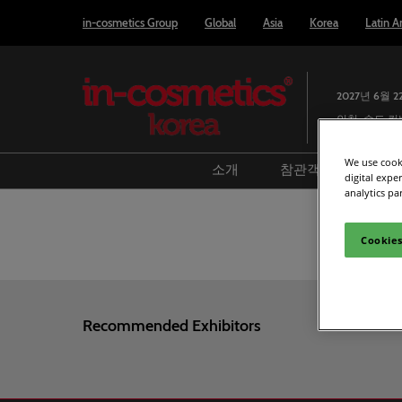
Press
본
in-cosmetics Group
Global
Asia
Korea
Latin A
Escape
문
to
바
close
로
the
2027년 6월 2
가
menu.
인천, 송도 
기
We use cooki
소개
참관객
참가
digital expe
analytics pa
리포트 & 인사이트
방문 준비
참
전시회 개요
미디어 및 언론
전
Cookies
지난 전시회 정보
스마트 배지 사
Le
파트너사
전시장 배치도
Recommended Exhibitors
Book accommod
Covalo x in-cosm
어워드