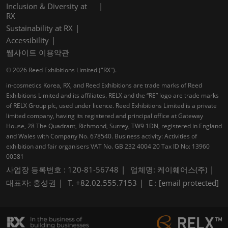
Inclusion & Diversity at
RX
Sustainability at RX
Accessibility
웹사이트 이용약관
© 2026 Reed Exhibitions Limited ("RX").
in-cosmetics Korea, RX, and Reed Exhibitions are trade marks of Reed
Exhibitions Limited and its affiliates. RELX and the “RE” logo are trade marks
of RELX Group plc, used under licence. Reed Exhibitions Limited is a private
limited company, having its registered and principal office at Gateway
House, 28 The Quadrant, Richmond, Surrey, TW9 1DN, registered in England
and Wales with Company No. 678540. Business activity: Activities of
exhibition and fair organisers VAT No. GB 232 4004 20 Tax ID No: 13960
00581
사업장 등록번호 : 120-81-56748
업체명: 케이훼어스(주)
대표자: 홍성권
T. +82.02.555.7153
E :
[email protected]