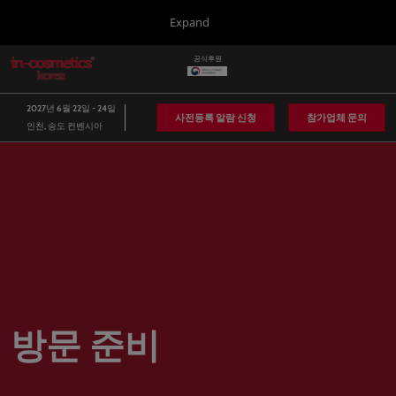
Press
본
Expand
Escape
문
to
바
공식후원
close
in-cosmetics Group
글
로
the
로
가
벌
menu.
Global
2027년 6월 22일 - 24일
네
기
사전등록 알람 신청
참가업체 문의
인천, 송도 컨벤시아
비
Asia
게
이
Korea
션
축
소
Latin America
Connect Blog
Covalo x in-cosmetics
방문 준비