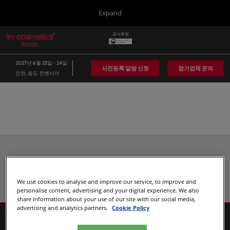
Press
본
Expand
Escape
문
to
바
공식후원
close
in-cosmetics Group
글
로
the
로
가
벌
menu.
Global
2027년 6월 22일 - 24일
네
기
사전등록 알람 신청
참가업체 문의
인천, 송도 컨벤시아
비
Asia
게
이
Korea
션
축
소
Latin America
Connect Blog
Recommended Exhibitors
Covalo x in-cosmetics
We use cookies to analyse and improve our service, to improve and
personalise content, advertising and your digital experience. We also
share information about your use of our site with our social media,
advertising and analytics partners.
Cookie Policy