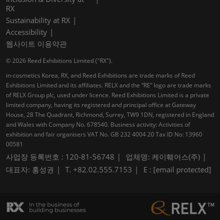
RX
Sustainability at RX
Accessibility
웹사이트 이용약관
© 2026 Reed Exhibitions Limited ("RX").
in-cosmetics Korea, RX, and Reed Exhibitions are trade marks of Reed
Exhibitions Limited and its affiliates. RELX and the “RE” logo are trade marks
of RELX Group plc, used under licence. Reed Exhibitions Limited is a private
limited company, having its registered and principal office at Gateway
House, 28 The Quadrant, Richmond, Surrey, TW9 1DN, registered in England
and Wales with Company No. 678540. Business activity: Activities of
exhibition and fair organisers VAT No. GB 232 4004 20 Tax ID No: 13960
00581
사업장 등록번호 : 120-81-56748
업체명: 케이훼어스(주)
대표자: 홍성권
T. +82.02.555.7153
E :
[email protected]