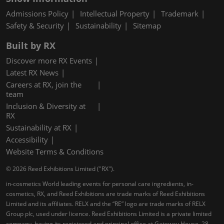
Admissions Policy
Intellectual Property
Trademark
Safety & Security
Sustainability
Sitemap
Built by RX
Discover more RX Events
Latest RX News
Careers at RX, join the
team
Inclusion & Diversity at
RX
Sustainability at RX
Accessibility
Website Terms & Conditions
© 2026 Reed Exhibitions Limited ("RX").
in-cosmetics World leading events for personal care ingredients, in-
cosmetics, RX, and Reed Exhibitions are trade marks of Reed Exhibitions
Limited and its affiliates. RELX and the “RE” logo are trade marks of RELX
Group plc, used under licence. Reed Exhibitions Limited is a private limited
company, having its registered and principal office at Gateway House, 28