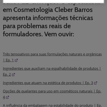
série P&D em Ação? O especialista
em Cosmetologia Cleber Barros
apresenta informações técnicas
para problemas reais de
formuladores. Vem ouvir:
Três tensoativos para suas formulações naturais e orgânicas
| Ep. 1
Ingredientes que auxiliam na espalhabilidade de produtos |
Ep. 2
Ingredientes que atuam na estética de produtos | Ep. 3
Opções de quelantes para uso em cosméticos naturais | Ep.
4
A influência da embalagem na estabilidade do produto | Ep.