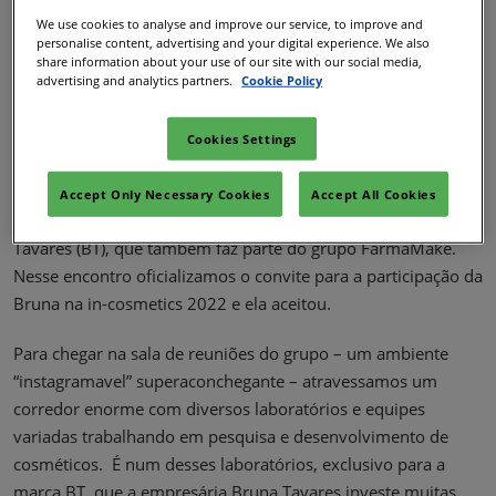
We use cookies to analyse and improve our service, to improve and
personalise content, advertising and your digital experience. We also
share information about your use of our site with our social media,
Nesse dia tínhamos algumas pautas importantes na agenda:
advertising and analytics partners.
Cookie Policy
além de acertos finais das palestras do grupo na in-cosmetics
Latin America, entrevistaríamos pessoalmente Bruna
Cookies Settings
Tavares, jornalista, influenciadora digital (com mais de 5
milhões de seguidores em suas contas no Instagram) e
Accept Only Necessary Cookies
Accept All Cookies
fundadora da marca de cosméticos homônima Bruna
Tavares (BT), que também faz parte do grupo FarmaMake.
Nesse encontro oficializamos o convite para a participação da
Bruna na in-cosmetics 2022 e ela aceitou.
Para chegar na sala de reuniões do grupo – um ambiente
“instagramavel” superaconchegante – atravessamos um
corredor enorme com diversos laboratórios e equipes
variadas trabalhando em pesquisa e desenvolvimento de
cosméticos. É num desses laboratórios, exclusivo para a
marca BT, que a empresária Bruna Tavares investe muitas