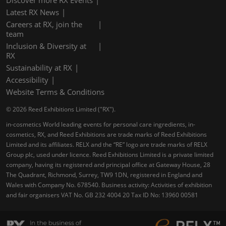
Discover more RX Events
Latest RX News
Careers at RX, join the
team
Inclusion & Diversity at
RX
Sustainability at RX
Accessibility
Website Terms & Conditions
© 2026 Reed Exhibitions Limited ("RX").
in-cosmetics World leading events for personal care ingredients, in-
cosmetics, RX, and Reed Exhibitions are trade marks of Reed Exhibitions
Limited and its affiliates. RELX and the “RE” logo are trade marks of RELX
Group plc, used under licence. Reed Exhibitions Limited is a private limited
company, having its registered and principal office at Gateway House, 28
The Quadrant, Richmond, Surrey, TW9 1DN, registered in England and
Wales with Company No. 678540. Business activity: Activities of exhibition
and fair organisers VAT No. GB 232 4004 20 Tax ID No: 13960 00581