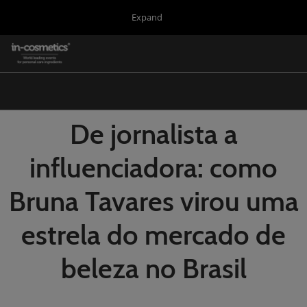
Press
Skip
Expand
Escape
to
to
content
close
in-cosmetics Group
Collapse
O
the
Global
p
Navigation
menu.
Global
n
Korea
De jornalista a
Latin America
influenciadora: como
Asia
Bruna Tavares virou uma
Connect Blog
Covalo x in-cosmetics
estrela do mercado de
beleza no Brasil