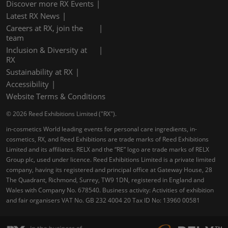
Discover more RX Events
Latest RX News
Careers at RX, join the
team
Inclusion & Diversity at
RX
Sustainability at RX
Accessibility
Website Terms & Conditions
© 2026 Reed Exhibitions Limited ("RX").
in-cosmetics World leading events for personal care ingredients, in-
cosmetics, RX, and Reed Exhibitions are trade marks of Reed Exhibitions
Limited and its affiliates. RELX and the “RE” logo are trade marks of RELX
Group plc, used under licence. Reed Exhibitions Limited is a private limited
company, having its registered and principal office at Gateway House, 28
The Quadrant, Richmond, Surrey, TW9 1DN, registered in England and
Wales with Company No. 678540. Business activity: Activities of exhibition
and fair organisers VAT No. GB 232 4004 20 Tax ID No: 13960 00581