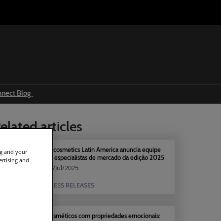
nnect Blog
Ingredients & formulations
elated articles
Trends
Regulations
in-cosmetics Latin America anuncia equipe
ng and your
de especialistas de mercado da edição 2025
ertising and
Event news
12/Jul/2025
Press releases
PRESS RELEASES
Cosméticos com propriedades emocionais: