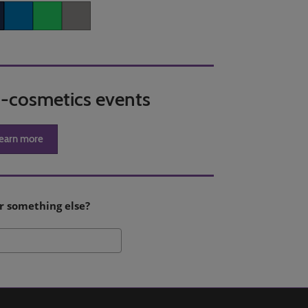
er
LinkedIn
Whatsapp
Copy link
in-cosmetics events
earn more
r something else?
Pesquisa