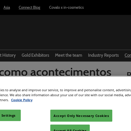
Asia
Connect Blog
Covalo x in-cosmetics
t History
Gold Exhibitors
Meet the team
Industry Reports
Co
 como acontecimentos
R
uenciam o setor de
es to analyse and improve our service, to improve and personalise content, advertisi
rience. We also share information about your use of our site with our social media, adv
éticos?
rtners.
Cookie Policy
 Settings
Accept Only Necessary Cookies
Facebook
Twitter
LinkedIn
Whatsapp
Copy link
Accept All Cookies