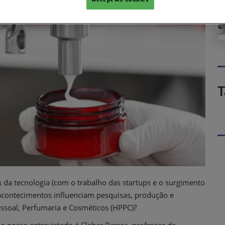
T
 da tecnologia (com o trabalho das startups e o surgimento
is acontecimentos influenciam pesquisas, produção e
essoal, Perfumaria e Cosméticos (HPPC)?