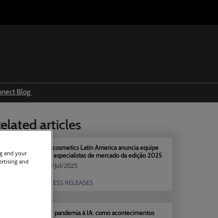
nnect Blog
Ingredients & formulations
elated articles
Trends
Regulations
in-cosmetics Latin America anuncia equipe
ng and your
de especialistas de mercado da edição 2025
Event news
ertising and
12/Jul/2025
Press releases
PRESS RELEASES
De pandemia à IA: como acontecimentos