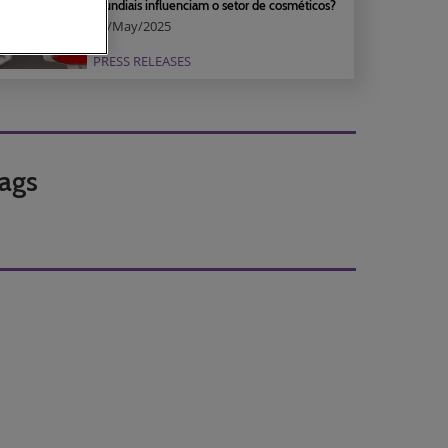
mundiais influenciam o setor de cosméticos?
23/May/2025
PRESS RELEASES
ags