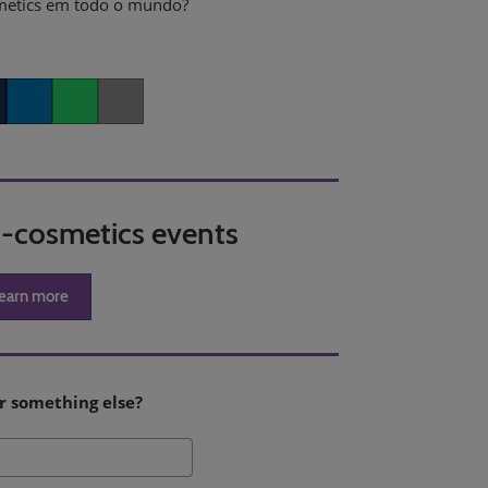
smetics em todo o mundo?
er
LinkedIn
Whatsapp
Copy link
in-cosmetics events
earn more
r something else?
Pesquisa