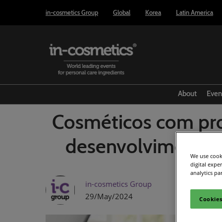
Press
Pular
in-cosmetics Group
Global
Korea
Latin America
Escape
para
to
o
close
conteúdo
the
menu.
About
Even
Cosméticos com pro
desenvolvimento, 
We use cooki
digital expe
analytics pa
in-cosmetics Group
29/May/2024
Cookies