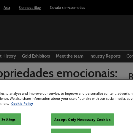
Asia
Connect Blog
Covalo x in-cosmetics
t History
Gold Exhibitors
Meet the team
Industry Reports
Co
priedades emocionais:
R
benefícios e mercado
es to analyse and improve our service, to improve and personalise content, advertisi
rience. We also share information about your use of our site with our social media, adv
rtners.
Cookie Policy
Facebook
Twitter
LinkedIn
Whatsapp
Copy link
 Settings
Accept Only Necessary Cookies