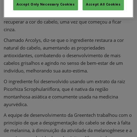
Greentech lança matéria-prima anti-envelhecimento
Accept Only Necessary Cookies
Accept All Cookies
Greentech diz que desenvolveu uma solução natural para
recuperar a cor do cabelo, uma vez que começou a ficar
cinza.
Chamado Arcolys, diz-se que o ingrediente restaura a cor
natural do cabelo, aumentando as propriedades
antioxidantes, combatendo o desenvolvimento de mais
cabelos grisalhos e agindo no senso de bem-estar de um
indivíduo, melhorando sua auto-estima.
O ingrediente foi desenvolvido usando um extrato da raiz
Picorhiza Scrophulariiflora, que é nativa da região
montanhosa asiática e comumente usada na medicina
ayurvédica.
A equipe de desenvolvimento da Greentech trabalhou com o
princípio de que a despigmentação do cabelo se deve à falta
de melanina, à diminuição da atividade da melanogênese e a