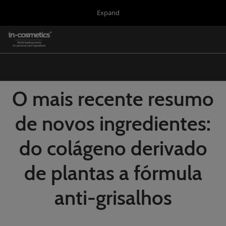
Press
Skip
Expand
Escape
to
to
content
close
in-cosmetics Group
Collapse
O
the
Global
p
Navigation
menu.
Global
n
Korea
O mais recente resumo
Latin America
de novos ingredientes:
Asia
do colágeno derivado
Connect Blog
Covalo x in-cosmetics
de plantas a fórmula
anti-grisalhos