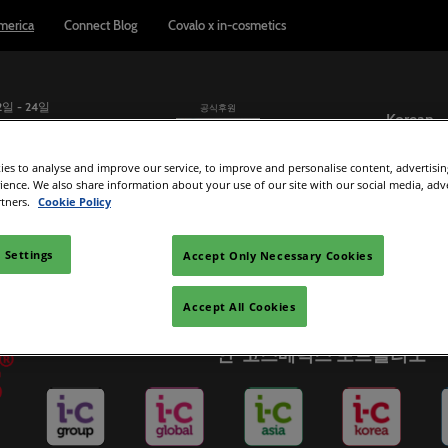
merica
Connect Blog
Covalo x in-cosmetics
2일 - 24일
공식후원
Korean
컨벤시아
English
es to analyse and improve our service, to improve and personalise content, advertisi
rience. We also share information about your use of our site with our social media, adv
Korean
업체
참가업체 리스트
교육 세미나
리포트 & 인사이트
rtners.
Cookie Policy
가사가 되세요
원료 및 제품 디렉토리
Connect Blog
 Settings
Accept Only Necessary Cookies
시 준비하기
용하기
ad Manager
Accept All Cookies
인-코스메틱스 포트폴리오
ation
etics