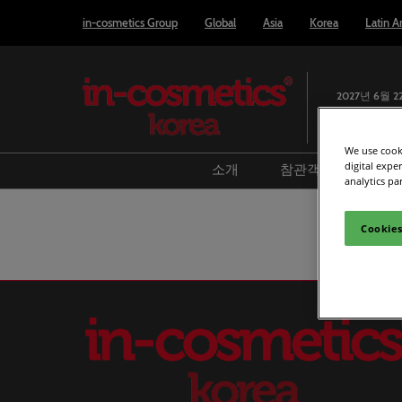
Press
본
in-cosmetics Group
Global
Asia
Korea
Latin A
Escape
문
to
바
close
로
the
2027년 6월 2
가
menu.
인천, 송도 
기
We use cooki
digital expe
소개
참관객
참가
analytics pa
리포트 & 인사이트
방문 준비
참
Cookies
전시회 개요
미디어 및 언론
전
지난 전시회 정보
스마트 배지 사
Le
파트너사
전시장 배치도
Book accommod
Covalo x in-cosm
어워드