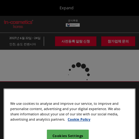
Press
본
Expand
Escape
문
to
바
공식후원
close
in-cosmetics Group
글
로
the
로
가
벌
menu.
Global
2027년 6월 22일 - 24일
네
기
사전등록 알람 신청
참가업체 문의
인천, 송도 컨벤시아
비
Asia
게
이
Korea
션
축
소
Latin America
Connect Blog
Covalo x in-cosmetics
We use cookies to analyse and improve our service, to improve and
personalise content, advertising and your digital experience. We also
share information about your use of our site with our social media,
advertising and analytics partners.
Cookie Policy
인-코스메틱스 포트폴리오
Cookies Settings