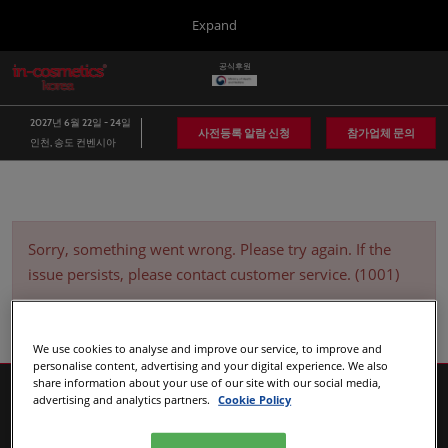
Press
본
Expand
Escape
문
to
바
공식후원
close
in-cosmetics Group
글
로
the
로
가
벌
menu.
Global
2027년 6월 22일 - 24일
네
기
사전등록 알람 신청
참가업체 문의
인천, 송도 컨벤시아
비
Asia
게
이
Korea
션
축
소
Latin America
Sorry, something went wrong. Please try again. If the
issue persists, please contact customer service. (1001)
Connect Blog
Covalo x in-cosmetics
We use cookies to analyse and improve our service, to improve and
personalise content, advertising and your digital experience. We also
share information about your use of our site with our social media,
advertising and analytics partners.
Cookie Policy