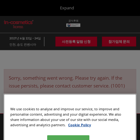
Press
본
Expand
Escape
문
to
바
공식후원
close
in-cosmetics Group
글
로
the
로
가
벌
menu.
Global
2027년 6월 22일 - 24일
네
기
사전등록 알람 신청
참가업체 문의
인천, 송도 컨벤시아
비
Asia
게
이
Korea
션
축
소
Latin America
Sorry, something went wrong. Please try again. If the
issue persists, please contact customer service. (1001)
Connect Blog
Covalo x in-cosmetics
We use cookies to analyse and improve our service, to improve and
personalise content, advertising and your digital experience. We also
share information about your use of our site with our social media,
advertising and analytics partners.
Cookie Policy