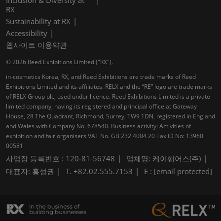
RX
Sustainability at RX
Accessibility
웹사이트 이용약관
© 2026 Reed Exhibitions Limited ("RX").
in-cosmetics Korea, RX, and Reed Exhibitions are trade marks of Reed
Exhibitions Limited and its affiliates. RELX and the “RE” logo are trade marks
of RELX Group plc, used under licence. Reed Exhibitions Limited is a private
limited company, having its registered and principal office at Gateway
House, 28 The Quadrant, Richmond, Surrey, TW9 1DN, registered in England
and Wales with Company No. 678540. Business activity: Activities of
exhibition and fair organisers VAT No. GB 232 4004 20 Tax ID No: 13960
00581
사업장 등록번호 : 120-81-56748
업체명: 케이훼어스(주)
대표자: 홍성권
T. +82.02.555.7153
E :
[email protected]