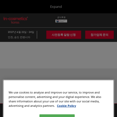
Press
본
Expand
Escape
문
to
바
공식후원
close
in-cosmetics Group
글
로
the
로
가
벌
menu.
Global
2027년 6월 22일 - 24일
네
기
사전등록 알람 신청
참가업체 문의
인천, 송도 컨벤시아
비
Asia
게
이
Korea
션
축
소
Latin America
Connect Blog
추천 참가업체
Covalo x in-cosmetics
We use cookies to analyse and improve our service, to improve and
personalise content, advertising and your digital experience. We also
share information about your use of our site with our social media,
advertising and analytics partners.
Cookie Policy