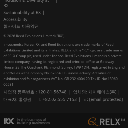
RX
Sustainability at RX
Accessibility
웹사이트 이용약관
© 2026 Reed Exhibitions Limited ("RX").
in-cosmetics Korea, RX, and Reed Exhibitions are trade marks of Reed
Exhibitions Limited and its affiliates. RELX and the “RE” logo are trade marks
of RELX Group plc, used under licence. Reed Exhibitions Limited is a private
limited company, having its registered and principal office at Gateway
House, 28 The Quadrant, Richmond, Surrey, TW9 1DN, registered in England
and Wales with Company No. 678540. Business activity: Activities of
exhibition and fair organisers VAT No. GB 232 4004 20 Tax ID No: 13960
00581
사업장 등록번호 : 120-81-56748
업체명: 케이훼어스(주)
대표자: 홍성권
T. +82.02.555.7153
E :
[email protected]