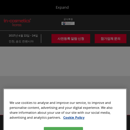
Press
본
Expand
Escape
문
to
바
공식후원
close
in-cosmetics Group
글
로
the
로
가
벌
menu.
Global
2027년 6월 22일 - 24일
네
기
사전등록 알람 신청
참가업체 문의
인천, 송도 컨벤시아
비
Asia
게
이
Korea
션
축
소
Latin America
Connect Blog
추천 참가업체
Covalo x in-cosmetics
We use cookies to analyse and improve our service, to improve and
personalise content, advertising and your digital experience. We also
share information about your use of our site with our social media,
advertising and analytics partners.
Cookie Policy