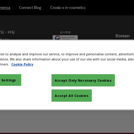
merica
Connect Blog
Covalo x in-cosmetics
2일 - 24일
공식후원
Korean
컨벤시아
English
es to analyse and improve our service, to improve and personalise content, advertisi
Korean
업체
참가업체 리스트
교육 세미나
리포트 & 인사이트
rience. We also share information about your use of our site with our social media, adv
rtners.
Cookie Policy
가사가 되세요
원료 및 제품 디렉토리
Connect Blog
시 준비하기
 Settings
Accept Only Necessary Cookies
용하기
ad Manager
Accept All Cookies
ation
etics