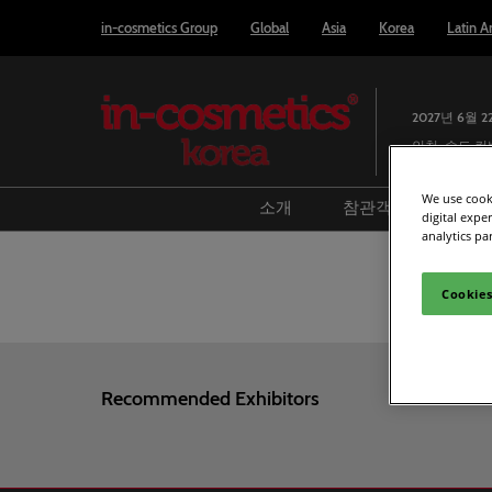
Press
본
in-cosmetics Group
Global
Asia
Korea
Latin A
Escape
문
to
바
close
로
the
2027년 6월 2
가
menu.
인천, 송도 
기
We use cooki
소개
참관객
참가
digital expe
analytics pa
리포트 & 인사이트
방문 준비
참
전시회 개요
미디어 및 언론
전
Cookies
지난 전시회 정보
스마트 배지 사
Le
파트너사
전시장 배치도
Recommended Exhibitors
Book accommod
Covalo x in-cosm
어워드