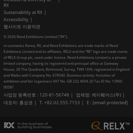
RX
Sustainability at RX
Accessibility
웹사이트 이용약관
© 2026 Reed Exhibitions Limited ("RX").
in-cosmetics Korea, RX, and Reed Exhibitions are trade marks of Reed
Exhibitions Limited and its affiliates. RELX and the “RE” logo are trade marks
of RELX Group plc, used under licence. Reed Exhibitions Limited is a private
limited company, having its registered and principal office at Gateway
House, 28 The Quadrant, Richmond, Surrey, TW9 1DN, registered in England
and Wales with Company No. 678540. Business activity: Activities of
exhibition and fair organisers VAT No. GB 232 4004 20 Tax ID No: 13960
00581
사업장 등록번호 : 120-81-56748
업체명: 케이훼어스(주)
대표자: 홍성권
T. +82.02.555.7153
E :
[email protected]