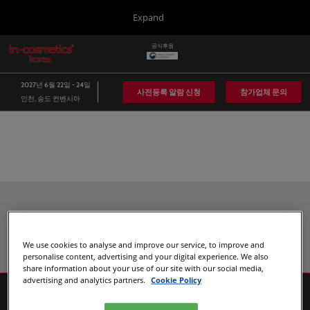
Press
본
Expand
Escape
문
to
바
공식후원
close
in-cosmetics Group
글
로
the
로
가
벌
menu.
Global
2027년 6월 22일 - 24일
네
기
사전등록 알람 신청
참가업체 문의
인천, 송도 컨벤시아
비
Asia
게
이
Korea
션
축
소
Latin America
Connect Blog
Recommended Exhibitors
Covalo x in-cosmetics
We use cookies to analyse and improve our service, to improve and
personalise content, advertising and your digital experience. We also
share information about your use of our site with our social media,
advertising and analytics partners.
Cookie Policy