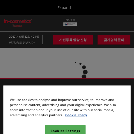
Press
본
Expand
Escape
문
to
바
공식후원
close
in-cosmetics Group
글
로
the
로
가
벌
menu.
Global
2027년 6월 22일 - 24일
네
기
사전등록 알람 신청
참가업체 문의
인천, 송도 컨벤시아
비
Asia
게
이
Korea
션
축
소
Latin America
Connect Blog
Covalo x in-cosmetics
We use cookies to analyse and improve our service, to improve and
personalise content, advertising and your digital experience. We also
share information about your use of our site with our social media,
advertising and analytics partners.
Cookie Policy
인-코스메틱스 포트폴리오
Cookies Settings