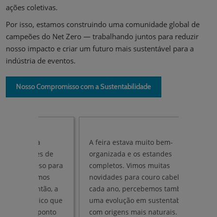
ações coletivas.
Por isso, estamos construindo uma comunidade global de
campeões do Net Zero — trabalhando juntos para reduzir
nosso impacto e criar um futuro mais sustentável para a
indústria de eventos.
Nosso Compromisso com a Sustentabilidade
a
A feira estava muito bem-
Partici
es de
organizada e os estandes
feira. 
eso para
completos. Vimos muitas
isso, b
emos
novidades para couro cabeludo. A
novidad
tão, a
cada ano, percebemos também
consum
ico que
uma evolução em sustentabilidade
ampliar
 ponto
com origens mais naturais.
conhece