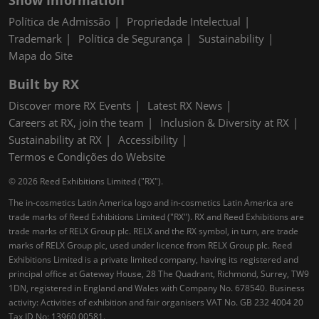
Show Information
Política de Admissão
Propriedade Intelectual
Trademark
Política de Segurança
Sustainability
Mapa do Site
Built by RX
Discover more RX Events
Latest RX News
Careers at RX, join the team
Inclusion & Diversity at RX
Sustainability at RX
Accessibility
Termos e Condições do Website
© 2026 Reed Exhibitions Limited ("RX").
The in-cosmetics Latin America logo and in-cosmetics Latin America are
trade marks of Reed Exhibitions Limited ("RX"). RX and Reed Exhibitions are
trade marks of RELX Group plc. RELX and the RX symbol, in turn, are trade
marks of RELX Group plc, used under licence from RELX Group plc. Reed
Exhibitions Limited is a private limited company, having its registered and
principal office at Gateway House, 28 The Quadrant, Richmond, Surrey, TW9
1DN, registered in England and Wales with Company No. 678540. Business
activity: Activities of exhibition and fair organisers VAT No. GB 232 4004 20
Tax ID No: 13960 00581.